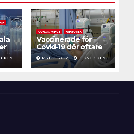
NIK
CORONAVIRUS
FARSOTER
ala
Vaccinerade för
er
Covid-19 dör oftare
vid intensivvård
ECKEN
MAJ 31, 2022
TIDSTECKEN