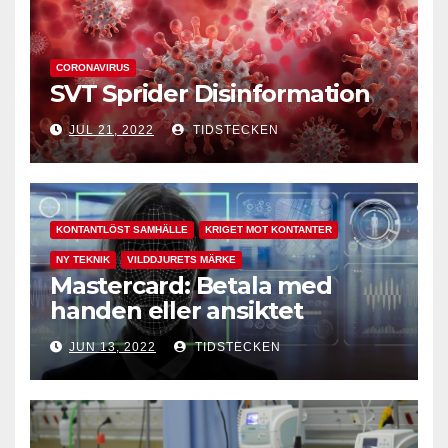
CORONAVIRUS
SVT Sprider Disinformation
JUL 21, 2022
TIDSTECKEN
KONTANTLÖST SAMHÄLLE
KRIGET MOT KONTANTER
NY TEKNIK
VILDDJURETS MÄRKE
Mastercard: Betala med
handen eller ansiktet
JUN 13, 2022
TIDSTECKEN