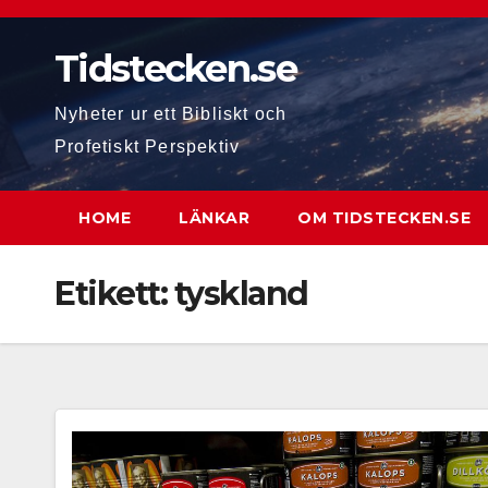
Hoppa
till
Tidstecken.se
innehåll
Nyheter ur ett Bibliskt och
Profetiskt Perspektiv
HOME
LÄNKAR
OM TIDSTECKEN.SE
Etikett:
tyskland