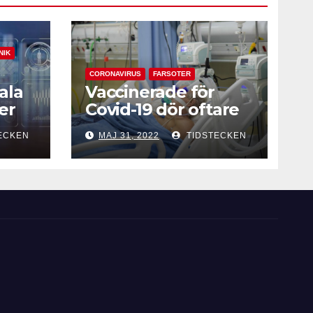
NIK
CORONAVIRUS
FARSOTER
ala
Vaccinerade för
er
Covid-19 dör oftare
vid intensivvård
ECKEN
MAJ 31, 2022
TIDSTECKEN