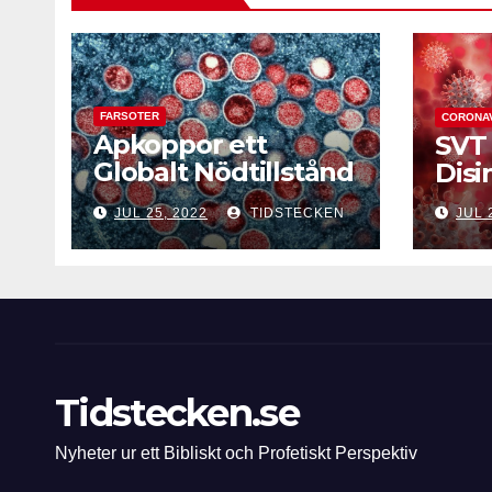
FARSOTER
CORONA
Apkoppor ett
SVT 
Globalt Nödtillstånd
Disi
enligt WHO
JUL 25, 2022
TIDSTECKEN
JUL 
Tidstecken.se
Nyheter ur ett Bibliskt och Profetiskt Perspektiv