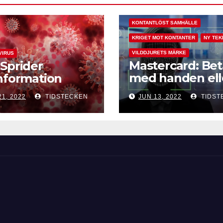
KONTANTLÖST SAMHÄLLE
KRIGET MOT KONTANTER
NY TEK
VILDDJURETS MÄRKE
VIRUS
Mastercard: Bet
Sprider
med handen ell
nformation
ansiktet
21, 2022
TIDSTECKEN
JUN 13, 2022
TIDST