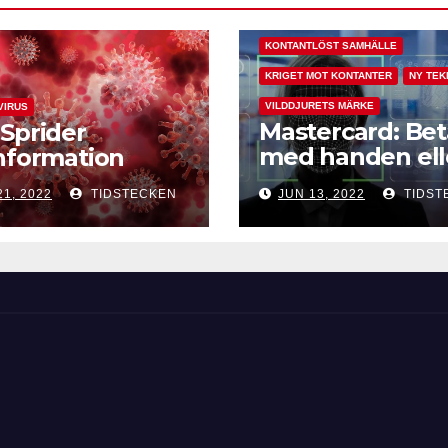
KONTANTLÖST SAMHÄLLE
KRIGET MOT KONTANTER
NY TEK
VILDDJURETS MÄRKE
VIRUS
Mastercard: Bet
Sprider
med handen ell
nformation
ansiktet
21, 2022
TIDSTECKEN
JUN 13, 2022
TIDST