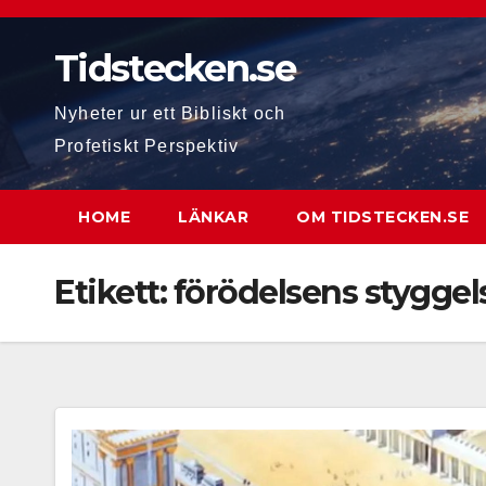
Hoppa
till
Tidstecken.se
innehåll
Nyheter ur ett Bibliskt och
Profetiskt Perspektiv
HOME
LÄNKAR
OM TIDSTECKEN.SE
Etikett:
förödelsens styggel