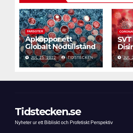
FARSOTER
CORONA
Apkoppor ett
SVT 
Globalt Nödtillstånd
Disi
enligt WHO
JUL 25, 2022
TIDSTECKEN
JUL 
Tidstecken.se
Nyheter ur ett Bibliskt och Profetiskt Perspektiv