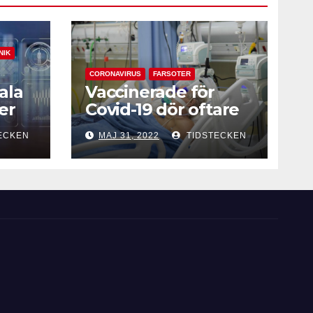
NIK
CORONAVIRUS
FARSOTER
ala
Vaccinerade för
er
Covid-19 dör oftare
vid intensivvård
ECKEN
MAJ 31, 2022
TIDSTECKEN